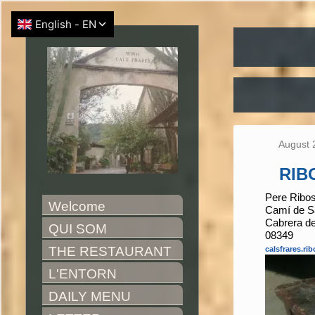
August 
RIB
Pere Ribo
Welcome
Camí de Sa
Cabrera d
QUI SOM
08349
THE RESTAURANT
calsfrares.r
L'ENTORN
DAILY MENU