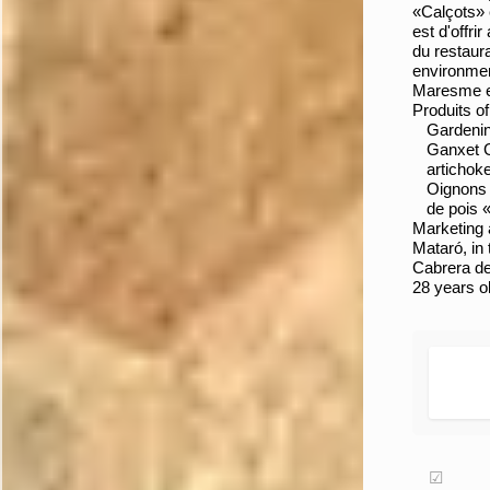
«Calçots» e
est d'offr
du restaur
environmen
Maresme e
Produits of
Gardenin
Ganxet 
artichok
Oignons 
de pois 
Marketing 
Mataró, in
Cabrera de
28 years ol