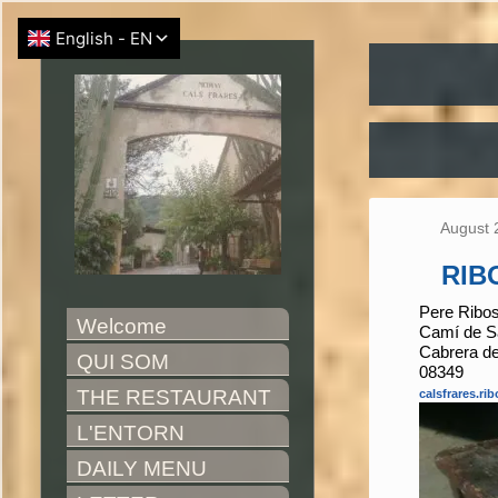
August 
RIB
Pere Ribo
Welcome
Camí de Sa
Cabrera d
QUI SOM
08349
THE RESTAURANT
calsfrares.r
L'ENTORN
DAILY MENU