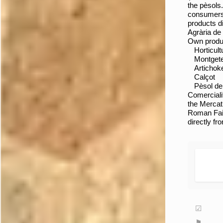
the pèsols
consumers 
products di
Agrària de
Own produc
Horticult
Montget
Artichok
Calçot
Pèsol de
Comercialit
the Mercat
Roman Fair
directly fr